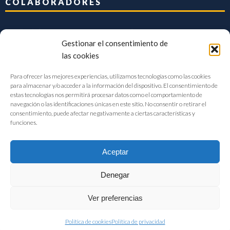
COLABORADORES
Gestionar el consentimiento de
las cookies
Para ofrecer las mejores experiencias, utilizamos tecnologías como las cookies
para almacenar y/o acceder a la información del dispositivo. El consentimiento de
estas tecnologías nos permitirá procesar datos como el comportamiento de
navegación o las identificaciones únicas en este sitio. No consentir o retirar el
consentimiento, puede afectar negativamente a ciertas características y
funciones.
Aceptar
Denegar
FIAB Federación Española de Industrias de la Alimentación y Bebidas
Ver preferencias
©2017 |
Aviso Legal
|
Privacidad
|
Política de cookies
Política de cookies
Política de privacidad