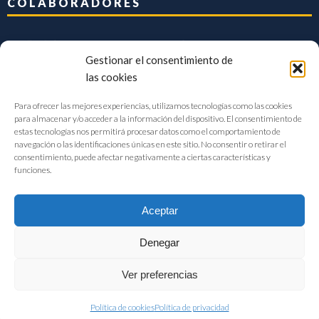
COLABORADORES
Gestionar el consentimiento de
las cookies
Para ofrecer las mejores experiencias, utilizamos tecnologías como las cookies
para almacenar y/o acceder a la información del dispositivo. El consentimiento de
estas tecnologías nos permitirá procesar datos como el comportamiento de
navegación o las identificaciones únicas en este sitio. No consentir o retirar el
consentimiento, puede afectar negativamente a ciertas características y
funciones.
Aceptar
Denegar
FIAB Federación Española de Industrias de la Alimentación y Bebidas
Ver preferencias
©2017 |
Aviso Legal
|
Privacidad
|
Política de cookies
Política de cookies
Política de privacidad