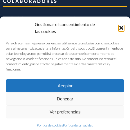
COLABORADORES
Gestionar el consentimiento de
las cookies
Para ofrecer las mejores experiencias, utilizamos tecnologías como las cookies
para almacenar y/o acceder a la información del dispositivo. El consentimiento de
estas tecnologías nos permitirá procesar datos como el comportamiento de
navegación o las identificaciones únicas en este sitio. No consentir o retirar el
consentimiento, puede afectar negativamente a ciertas características y
funciones.
Aceptar
Denegar
FIAB Federación Española de Industrias de la Alimentación y Bebidas
Ver preferencias
©2017 |
Aviso Legal
|
Privacidad
|
Política de cookies
Política de cookies
Política de privacidad