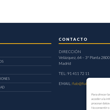
CONTACTO
DIRECCIÓN
Velázquez, 64 – 3ª Planta 2800
OS
Madrid
TEL: 91 411 72 11
CIONES
EMAIL:
fiab@fiab.es
DAD
Para ofrecer la
acceder a la in
procesar datos 
No consentir o 