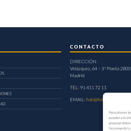
CONTACTO
DIRECCIÓN
Velázquez, 64 – 3ª Planta 2800
OS
Madrid
TEL: 91 411 72 11
CIONES
EMAIL:
fiab@fiab.es
DAD
Para ofrecer la
acceder a la in
procesar datos 
No consentir o 