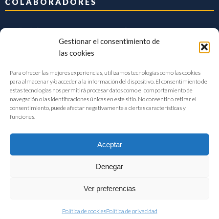
COLABORADORES
Gestionar el consentimiento de
las cookies
Para ofrecer las mejores experiencias, utilizamos tecnologías como las cookies
para almacenar y/o acceder a la información del dispositivo. El consentimiento de
estas tecnologías nos permitirá procesar datos como el comportamiento de
navegación o las identificaciones únicas en este sitio. No consentir o retirar el
consentimiento, puede afectar negativamente a ciertas características y
funciones.
Aceptar
Denegar
FIAB Federación Española de Industrias de la Alimentación y Bebidas
Ver preferencias
©2017 |
Aviso Legal
|
Privacidad
|
Política de cookies
Política de cookies
Política de privacidad