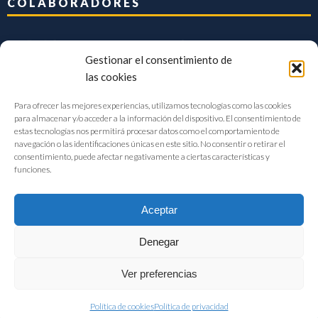
COLABORADORES
Gestionar el consentimiento de
las cookies
Para ofrecer las mejores experiencias, utilizamos tecnologías como las cookies
para almacenar y/o acceder a la información del dispositivo. El consentimiento de
estas tecnologías nos permitirá procesar datos como el comportamiento de
navegación o las identificaciones únicas en este sitio. No consentir o retirar el
consentimiento, puede afectar negativamente a ciertas características y
funciones.
Aceptar
Denegar
FIAB Federación Española de Industrias de la Alimentación y Bebidas
Ver preferencias
©2017 |
Aviso Legal
|
Privacidad
|
Política de cookies
Política de cookies
Política de privacidad