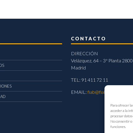
CONTACTO
DIRECCIÓN
Velázquez, 64 – 3ª Planta 2800
OS
Madrid
TEL: 91 411 72 11
CIONES
EMAIL:
fiab@fiab.es
DAD
Para ofrecer la
acceder a la in
procesar datos 
No consentir o 
funciones.