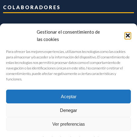
COLABORADORES
Gestionar el consentimiento de
las cookies
Para ofrecer las mejores experiencias, utilizamos tecnologías como las cookies
para almacenar y/o acceder a la información del dispositivo. El consentimiento de
estas tecnologías nos permitirá procesar datos como el comportamiento de
navegación o las identificaciones únicas en este sitio. No consentir o retirar el
consentimiento, puede afectar negativamente a ciertas características y
funciones.
Aceptar
Denegar
FIAB Federación Española de Industrias de la Alimentación y Bebidas
Ver preferencias
©2017 |
Aviso Legal
|
Privacidad
|
Política de cookies