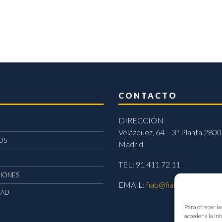
CONTACTO
DIRECCIÓN
Velázquez, 64 – 3ª Planta 2800
OS
Madrid
TEL: 91 411 72 11
CIONES
EMAIL:
fiab@fiab.es
DAD
Para ofrecer la
acceder a la in