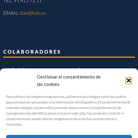
TEL: 91 411 72 11
EMAIL:
fiab@fiab.es
COLABORADORES
Gestionar el consentimiento de
las cookies
Para ofrecer las mejores experiencias, utilizamos tecnologías como las cookies
para almacenar y/o acceder a la información del dispositivo. El consentimiento de
estas tecnologías nos permitirá procesar datos como el comportamiento de
navegación o las identificaciones únicas en este sitio. No consentir o retirar el
consentimiento, puede afectar negativamente a ciertas características y
funciones.