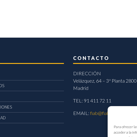
CONTACTO
DIRECCIÓN
Velázquez, 64 – 3ª Planta 2800
OS
Madrid
TEL: 91 411 72 11
CIONES
EMAIL:
fiab@fiab.es
DAD
Para ofrecer la
acceder a la in