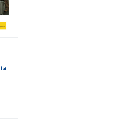
s
ria