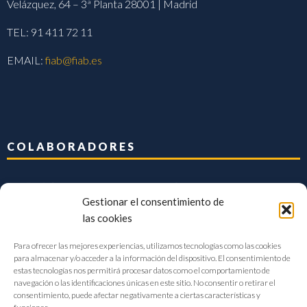
Velázquez, 64 – 3ª Planta 28001 | Madrid
TEL: 91 411 72 11
EMAIL:
fiab@fiab.es
COLABORADORES
Gestionar el consentimiento de
las cookies
Para ofrecer las mejores experiencias, utilizamos tecnologías como las cookies
para almacenar y/o acceder a la información del dispositivo. El consentimiento de
estas tecnologías nos permitirá procesar datos como el comportamiento de
navegación o las identificaciones únicas en este sitio. No consentir o retirar el
consentimiento, puede afectar negativamente a ciertas características y