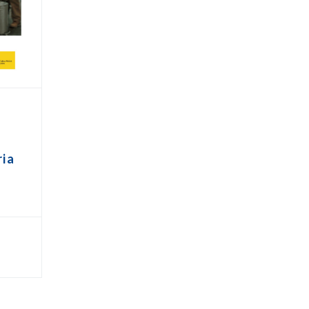
s
ria