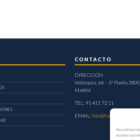
CONTACTO
DIRECCIÓN
Velázquez, 64 – 3ª Planta 2800
OS
Madrid
TEL: 91 411 72 11
CIONES
EMAIL:
fiab@fiab.es
DAD
Para ofrecer la
acceder a la in