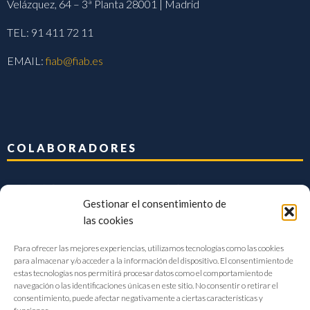
Velázquez, 64 – 3ª Planta 28001 | Madrid
TEL: 91 411 72 11
EMAIL:
fiab@fiab.es
COLABORADORES
Gestionar el consentimiento de
las cookies
Para ofrecer las mejores experiencias, utilizamos tecnologías como las cookies
para almacenar y/o acceder a la información del dispositivo. El consentimiento de
estas tecnologías nos permitirá procesar datos como el comportamiento de
navegación o las identificaciones únicas en este sitio. No consentir o retirar el
consentimiento, puede afectar negativamente a ciertas características y