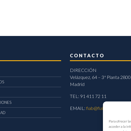
CONTACTO
DIRECCIÓN
Velázquez, 64 – 3ª Planta 2800
OS
Madrid
TEL: 91 411 72 11
CIONES
EMAIL:
fiab@fiab.es
DAD
Para ofrecer la
acceder a la in