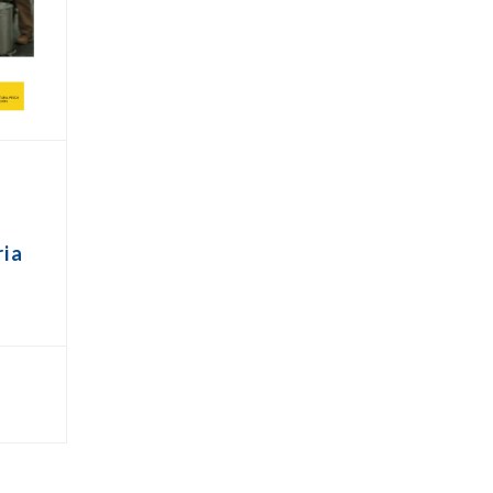
s
ria