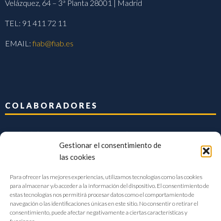
Velázquez, 64 – 3ª Planta 28001 | Madrid
TEL: 91 411 72 11
EMAIL:
fiab@fiab.es
COLABORADORES
Gestionar el consentimiento de
las cookies
Para ofrecer las mejores experiencias, utilizamos tecnologías como las cookies
para almacenar y/o acceder a la información del dispositivo. El consentimiento de
estas tecnologías nos permitirá procesar datos como el comportamiento de
navegación o las identificaciones únicas en este sitio. No consentir o retirar el
consentimiento, puede afectar negativamente a ciertas características y