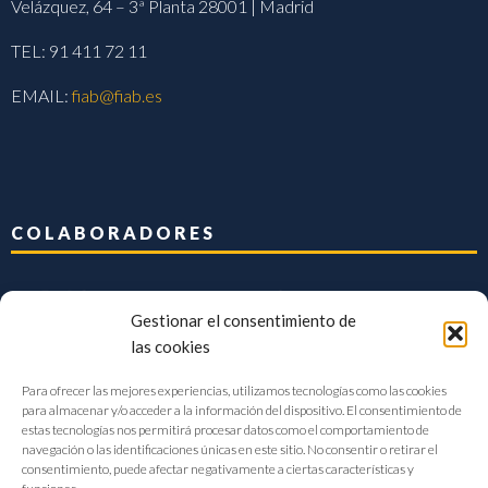
Velázquez, 64 – 3ª Planta 28001 | Madrid
TEL: 91 411 72 11
EMAIL:
fiab@fiab.es
COLABORADORES
Gestionar el consentimiento de
las cookies
Para ofrecer las mejores experiencias, utilizamos tecnologías como las cookies
para almacenar y/o acceder a la información del dispositivo. El consentimiento de
estas tecnologías nos permitirá procesar datos como el comportamiento de
navegación o las identificaciones únicas en este sitio. No consentir o retirar el
consentimiento, puede afectar negativamente a ciertas características y