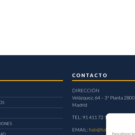
CONTACTO
DIRECCIÓN
Velázquez, 64 – 3ª Planta 2800
OS
Madrid
TEL: 91 411 72 11
CIONES
EMAIL:
fiab@fiab.es
Para ofrecer la
DAD