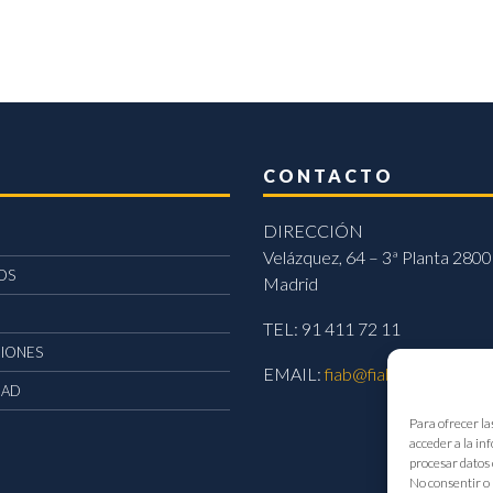
CONTACTO
DIRECCIÓN
Velázquez, 64 – 3ª Planta 2800
OS
Madrid
TEL: 91 411 72 11
CIONES
EMAIL:
fiab@fiab.es
DAD
Para ofrecer la
acceder a la in
procesar datos 
No consentir o 