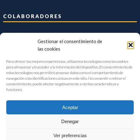
COLABORADORES
Gestionar el consentimiento de
las cookies
Para ofrecer las mejores experiencias, utilizamos tecnologías como las cookies
para almacenar y/o acceder a la información del dispositivo. El consentimiento de
estas tecnologías nos permitirá procesar datos como el comportamiento de
navegación o las identificaciones únicas en este sitio. No consentir o retirar el
consentimiento, puede afectar negativamente a ciertas características y
funciones.
Aceptar
Denegar
FIAB Federación Española de Industrias de la Alimentación y Bebidas
Ver preferencias