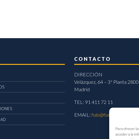
CONTACTO
DIRECCIÓN
Velázquez, 64 – 3ª Planta 2800
OS
Madrid
TEL: 91 411 72 11
CIONES
EMAIL:
fiab@fiab.es
DAD
Para ofrecer la
acceder a la in