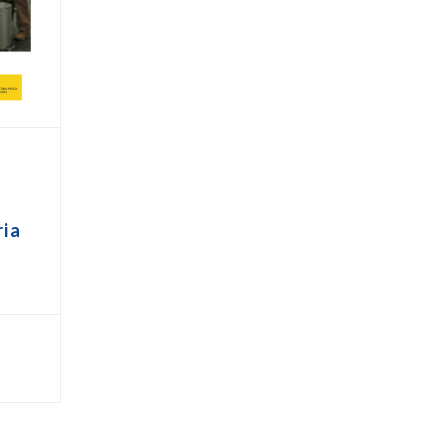
s
ria