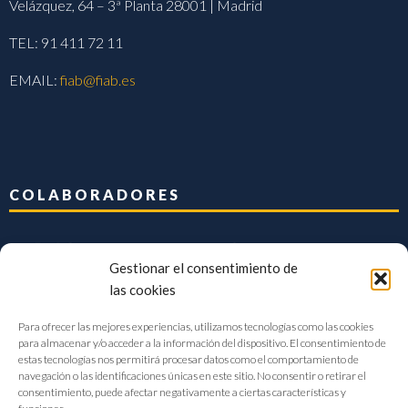
Velázquez, 64 – 3ª Planta 28001 | Madrid
TEL: 91 411 72 11
EMAIL:
fiab@fiab.es
COLABORADORES
Gestionar el consentimiento de
las cookies
Para ofrecer las mejores experiencias, utilizamos tecnologías como las cookies
para almacenar y/o acceder a la información del dispositivo. El consentimiento de
estas tecnologías nos permitirá procesar datos como el comportamiento de
navegación o las identificaciones únicas en este sitio. No consentir o retirar el
consentimiento, puede afectar negativamente a ciertas características y