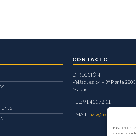
CONTACTO
DIRECCIÓN
Velázquez, 64 – 3ª Planta 2800
OS
Madrid
TEL: 91 411 72 11
CIONES
EMAIL:
fiab@fiab.es
DAD
Para ofrecer la
acceder a la in