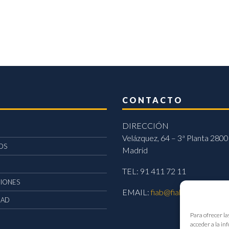
CONTACTO
DIRECCIÓN
Velázquez, 64 – 3ª Planta 2800
OS
Madrid
TEL: 91 411 72 11
CIONES
EMAIL:
fiab@fiab.es
DAD
Para ofrecer la
acceder a la in