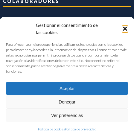
COLABORADORES
Gestionar el consentimiento de
las cookies
Para ofrecer las mejores experiencias, utilizamos tecnologías como las cookies
para almacenar y/o acceder a la información del dispositivo. El consentimiento de
estas tecnologías nos permitirá procesar datos como el comportamiento de
navegación o las identificaciones únicas en este sitio. No consentir o retirar el
consentimiento, puede afectar negativamente a ciertas características y
funciones.
Aceptar
Denegar
FIAB Federación Española de Industrias de la Alimentación y Bebidas
Ver preferencias
©2017 |
Aviso Legal
|
Privacidad
|
Política de cookies
Política de cookies
Política de privacidad