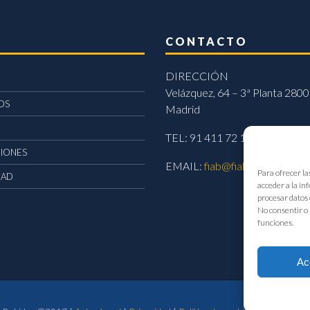
CONTACTO
DIRECCIÓN
Velázquez, 64 – 3ª Planta 2800
OS
Madrid
TEL: 91 411 72 11
CIONES
EMAIL:
fiab@fiab.es
Para ofrecer la
DAD
acceder a la in
procesar datos 
No consentir o 
funciones.
Ac