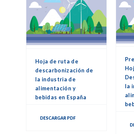
Pre
Hoja de ruta de
Hoj
descarbonización de
De
la industria de
la 
alimentación y
ali
bebidas en España
be
DESCARGAR PDF
D