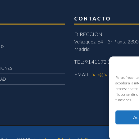
CONTACTO
DIRECCIÓN
Velázquez, 64 – 3ª Planta 2800
OS
Madrid
TEL: 91 411 72 11
CIONES
EMAIL:
fiab@fiab.es
Para ofrecer la
DAD
acceder a la in
procesar datos 
No consentir o 
funciones.
Ac