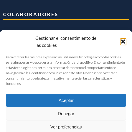
COLABORADORES
Gestionar el consentimiento de
las cookies
Para ofrecer las mejores experiencias, utilizamos tecnologías como las cookies
para almacenar y/o acceder a la información del dispositivo. El consentimiento de
estas tecnologías nos permitirá procesar datos como el comportamiento de
navegación o las identificaciones únicas en este sitio. No consentir o retirar el
consentimiento, puede afectar negativamente a ciertas características y
funciones.
Aceptar
Denegar
FIAB Federación Española de Industrias de la Alimentación y Bebidas
Ver preferencias