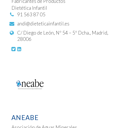
Fabricantes de Productos
Dietética Infantil
91 563 87 05
andi@dieteticainfantil.es
C/ Diego de León, Nº 54 – 5º Dcha., Madrid,
28006
ANEABE
Asociación de Aguas Minerales