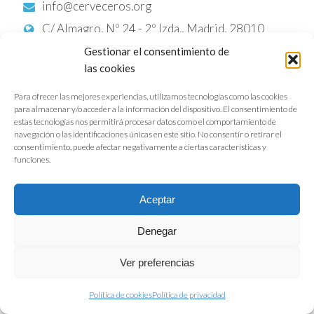
info@cerveceros.org
C/ Almagro, Nº 24 - 2º Izda., Madrid, 28010
Gestionar el consentimiento de
las cookies
Para ofrecer las mejores experiencias, utilizamos tecnologías como las cookies
para almacenar y/o acceder a la información del dispositivo. El consentimiento de
estas tecnologías nos permitirá procesar datos como el comportamiento de
navegación o las identificaciones únicas en este sitio. No consentir o retirar el
consentimiento, puede afectar negativamente a ciertas características y
funciones.
Aceptar
AVIANZA
Denegar
Asociación Interprofesional
Española de Carne Avícola
Ver preferencias
avianza@avianza.org
Política de cookies
Política de privacidad
C/ Diego de León, Nº 33 - 4º Dcha., MADRID,