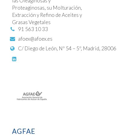
las Oleaginosas y
Proteaginosas, su Molturación,
Extracción y Refino de Aceites y
Grasas Vegetales
91 563 10 33
afoex@afoex.es
C/ Diego de León, Nº 54 – 5º, Madrid, 28006
AGFAE