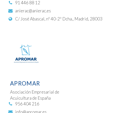
91 446 88 12
anierac@anierac.es
C/ José Abascal, nº 40-2º Dcha., Madrid, 28003
APROMAR
Asociación Empresarial de
Acuicultura de España
956 404 216
info@apromar.es