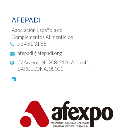
AFEPADI
Asociación Española de
Complementos Alimenticios
93 451 31 55
afepadi@afepadi.org
C/ Aragón, Nº 208-210 - Ático 4º,
BARCELONA, 08011