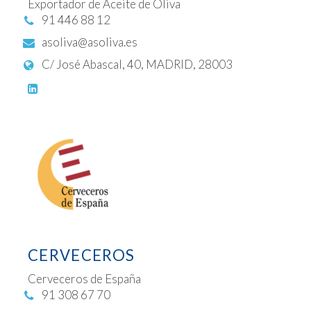
Exportador de Aceite de Oliva
91 446 88 12
asoliva@asoliva.es
C/ José Abascal, 40, MADRID, 28003
CERVECEROS
Cerveceros de España
91 308 67 70