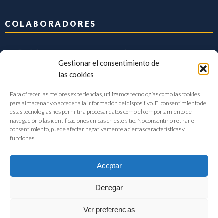
COLABORADORES
Gestionar el consentimiento de
las cookies
Para ofrecer las mejores experiencias, utilizamos tecnologías como las cookies
para almacenar y/o acceder a la información del dispositivo. El consentimiento de
estas tecnologías nos permitirá procesar datos como el comportamiento de
navegación o las identificaciones únicas en este sitio. No consentir o retirar el
consentimiento, puede afectar negativamente a ciertas características y
funciones.
Aceptar
Denegar
FIAB Federación Española de Industrias de la Alimentación y Bebidas
Ver preferencias