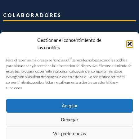
COLABORADORES
Gestionar el consentimiento de
las cookies
Para ofrecer las mejores experiencias, utilizamos tecnologías como las cookies
para almacenar y/o acceder a la información del dispositivo. El consentimiento de
estas tecnologías nos permitirá procesar datos como el comportamiento de
navegación o las identificaciones únicas en este sitio. No consentir o retirar el
consentimiento, puede afectar negativamente a ciertas características y
funciones.
Aceptar
Denegar
FIAB Federación Española de Industrias de la Alimentación y Bebidas
Ver preferencias