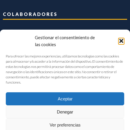
COLABORADORES
Gestionar el consentimiento de
las cookies
Para ofrecer las mejores experiencias, utilizamos tecnologías como las cookies
para almacenar y/o acceder a la información del dispositivo. El consentimiento de
estas tecnologías nos permitirá procesar datos como el comportamiento de
navegación o las identificaciones únicas en este sitio. No consentir o retirar el
consentimiento, puede afectar negativamente a ciertas características y
funciones.
Aceptar
Denegar
FIAB Federación Española de Industrias de la Alimentación y Bebidas
Ver preferencias