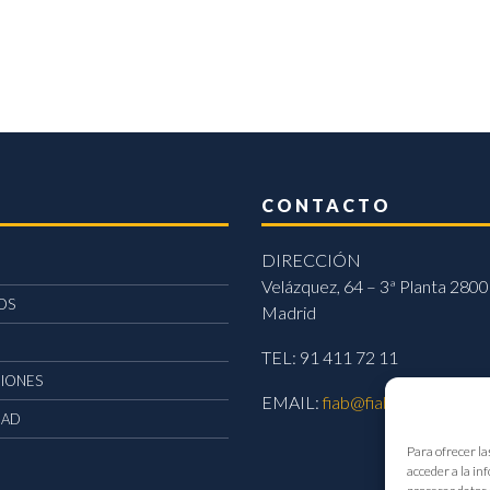
CONTACTO
DIRECCIÓN
Velázquez, 64 – 3ª Planta 2800
OS
Madrid
TEL: 91 411 72 11
CIONES
EMAIL:
fiab@fiab.es
DAD
Para ofrecer la
acceder a la in