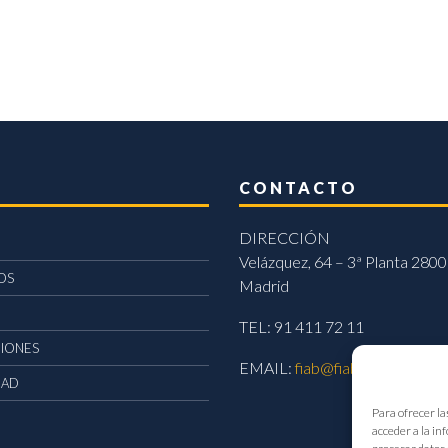
CONTACTO
DIRECCIÓN
Velázquez, 64 – 3ª Planta 2800
OS
Madrid
TEL: 91 411 72 11
CIONES
EMAIL:
fiab@fiab.es
DAD
Para ofrecer la
acceder a la in