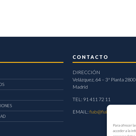
CONTACTO
DIRECCIÓN
Velázquez, 64 – 3ª Planta 2800
OS
Madrid
TEL: 91 411 72 11
CIONES
EMAIL:
fiab@fiab.es
DAD
Para ofrecer la
acceder a la in