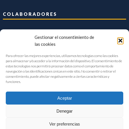
COLABORADORES
Gestionar el consentimiento de
las cookies
Para ofrecer las mejores experiencias, utilizamos tecnologías como las cookies
para almacenar y/o acceder a la información del dispositivo. El consentimiento de
estas tecnologías nos permitirá procesar datos como el comportamiento de
navegación o las identificaciones únicas en este sitio. No consentir o retirar el
consentimiento, puede afectar negativamente a ciertas características y
funciones.
Aceptar
Denegar
FIAB Federación Española de Industrias de la Alimentación y Bebidas
Ver preferencias