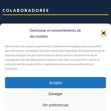
COLABORADORES
Gestionar el consentimiento de
las cookies
Para ofrecer las mejores experiencias, utilizamos tecnologías como las cookies
para almacenar y/o acceder a la información del dispositivo. El consentimiento de
estas tecnologías nos permitirá procesar datos como el comportamiento de
navegación o las identificaciones únicas en este sitio. No consentir o retirar el
consentimiento, puede afectar negativamente a ciertas características y
funciones.
Aceptar
Denegar
FIAB Federación Española de Industrias de la Alimentación y Bebidas
Ver preferencias