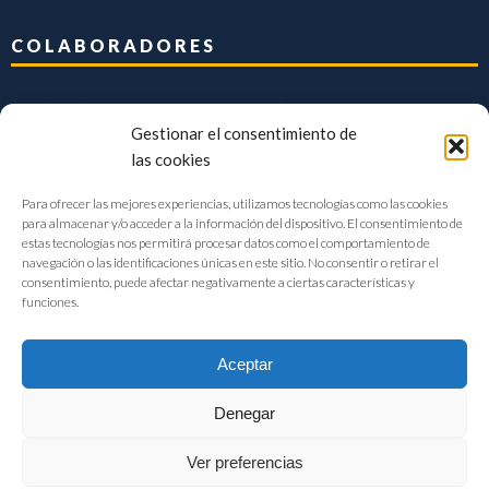
COLABORADORES
Gestionar el consentimiento de
las cookies
Para ofrecer las mejores experiencias, utilizamos tecnologías como las cookies
para almacenar y/o acceder a la información del dispositivo. El consentimiento de
estas tecnologías nos permitirá procesar datos como el comportamiento de
navegación o las identificaciones únicas en este sitio. No consentir o retirar el
consentimiento, puede afectar negativamente a ciertas características y
funciones.
Aceptar
Denegar
FIAB Federación Española de Industrias de la Alimentación y Bebidas
Ver preferencias