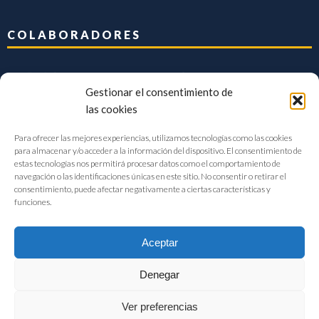
COLABORADORES
Gestionar el consentimiento de
las cookies
Para ofrecer las mejores experiencias, utilizamos tecnologías como las cookies
para almacenar y/o acceder a la información del dispositivo. El consentimiento de
estas tecnologías nos permitirá procesar datos como el comportamiento de
navegación o las identificaciones únicas en este sitio. No consentir o retirar el
consentimiento, puede afectar negativamente a ciertas características y
funciones.
Aceptar
Denegar
FIAB Federación Española de Industrias de la Alimentación y Bebidas
Ver preferencias