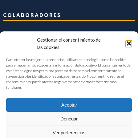
COLABORADORES
Gestionar el consentimiento de
las cookies
Para ofrecer las mejores experiencias, utilizamos tecnologías como las cookies
para almacenar y/o acceder a la información del dispositivo. El consentimiento de
estas tecnologías nos permitirá procesar datos como el comportamiento de
navegación o las identificaciones únicas en este sitio. No consentir o retirar el
consentimiento, puede afectar negativamente a ciertas características y
funciones.
Aceptar
Denegar
FIAB Federación Española de Industrias de la Alimentación y Bebidas
Ver preferencias