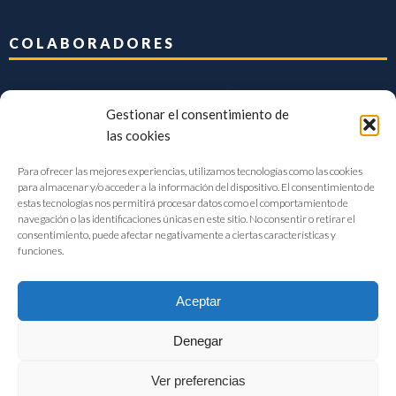
COLABORADORES
Gestionar el consentimiento de
las cookies
Para ofrecer las mejores experiencias, utilizamos tecnologías como las cookies
para almacenar y/o acceder a la información del dispositivo. El consentimiento de
estas tecnologías nos permitirá procesar datos como el comportamiento de
navegación o las identificaciones únicas en este sitio. No consentir o retirar el
consentimiento, puede afectar negativamente a ciertas características y
funciones.
Aceptar
Denegar
FIAB Federación Española de Industrias de la Alimentación y Bebidas
Ver preferencias