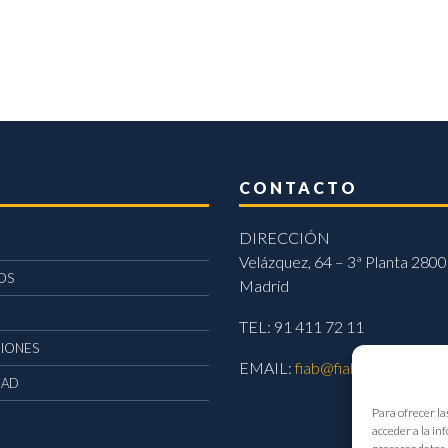
CONTACTO
DIRECCIÓN
Velázquez, 64 – 3ª Planta 2800
OS
Madrid
TEL: 91 411 72 11
CIONES
EMAIL:
fiab@fiab.es
DAD
Para ofrecer la
acceder a la in