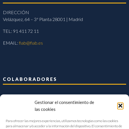
DIRECCIÓN
Velázquez, 64 – 3ª Planta 28001 | Madrid
TEL: 91 411 72 11
EMAIL:
fiab@fiab.es
COLABORADORES
Gestionar el consentimiento de
las cookies
Para ofrecer las mejores experiencias, utilizamos tecnologías como las cookies
para almacenar y/o acceder a la información del dispositivo. El consentimiento de