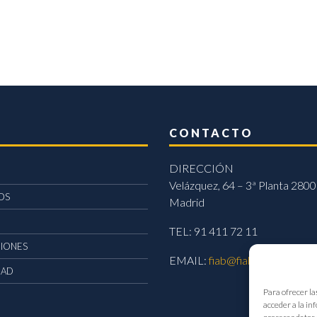
CONTACTO
DIRECCIÓN
Velázquez, 64 – 3ª Planta 2800
OS
Madrid
TEL: 91 411 72 11
CIONES
EMAIL:
fiab@fiab.es
DAD
Para ofrecer la
acceder a la in