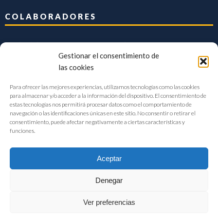
COLABORADORES
Gestionar el consentimiento de
las cookies
Para ofrecer las mejores experiencias, utilizamos tecnologías como las cookies
para almacenar y/o acceder a la información del dispositivo. El consentimiento de
estas tecnologías nos permitirá procesar datos como el comportamiento de
navegación o las identificaciones únicas en este sitio. No consentir o retirar el
consentimiento, puede afectar negativamente a ciertas características y
funciones.
Aceptar
Denegar
FIAB Federación Española de Industrias de la Alimentación y Bebidas
Ver preferencias
©2017 |
Aviso Legal
|
Privacidad
|
Política de cookies