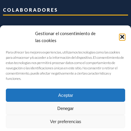
COLABORADORES
Gestionar el consentimiento de
las cookies
Para ofrecer las mejores experiencias, utilizamos tecnologías como las cookies
para almacenar y/o acceder a la información del dispositivo. El consentimiento de
estas tecnologías nos permitirá procesar datos como el comportamiento de
navegación o las identificaciones únicas en este sitio. No consentir o retirar el
consentimiento, puede afectar negativamente a ciertas características y
funciones.
Aceptar
Denegar
FIAB Federación Española de Industrias de la Alimentación y Bebidas
Ver preferencias
©2017 |
Aviso Legal
|
Privacidad
|
Política de cookies