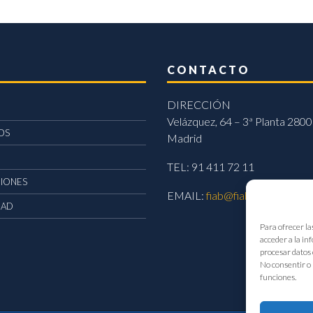
CONTACTO
DIRECCIÓN
Velázquez, 64 – 3ª Planta 2800
OS
Madrid
TEL: 91 411 72 11
CIONES
EMAIL:
fiab@fiab.es
DAD
Para ofrecer la
acceder a la in
procesar datos 
No consentir o 
funciones.