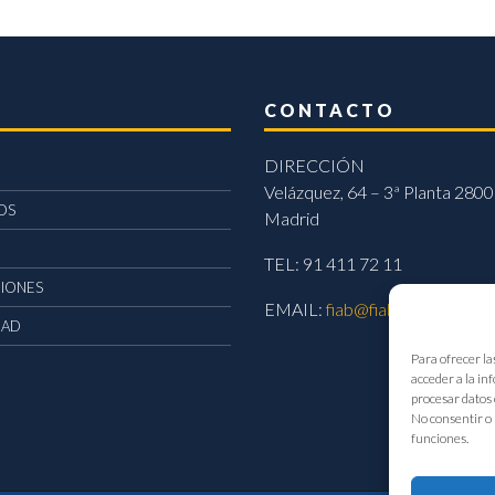
CONTACTO
DIRECCIÓN
Velázquez, 64 – 3ª Planta 2800
OS
Madrid
TEL: 91 411 72 11
CIONES
EMAIL:
fiab@fiab.es
DAD
Para ofrecer la
acceder a la in
procesar datos 
No consentir o 
funciones.