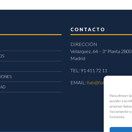
CONTACTO
DIRECCIÓN
Velázquez, 64 – 3ª Planta 2800
OS
Madrid
TEL: 91 411 72 11
CIONES
EMAIL:
fiab@fiab.es
DAD
Para ofrecer la
acceder a la in
procesar datos 
No consentir o 
funciones.